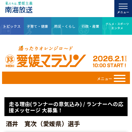
グルメ・スポーツ
トピックス
子育て・健康
防災・くらし
行政・産業
エンタメ
メニュー
走る理由(ランナーの意気込み) / ランナーへの応
援メッセージ 大募集！
酒井 寛次（愛媛県）選手