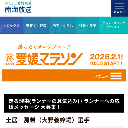
グルメ・スポーツ
トピックス
子育て・健康
防災・くらし
行政・産業
エンタメ
メニュー
走る理由(ランナーの意気込み) / ランナーへの応
援メッセージ 大募集！
土居 房希（大野養蜂場）選手