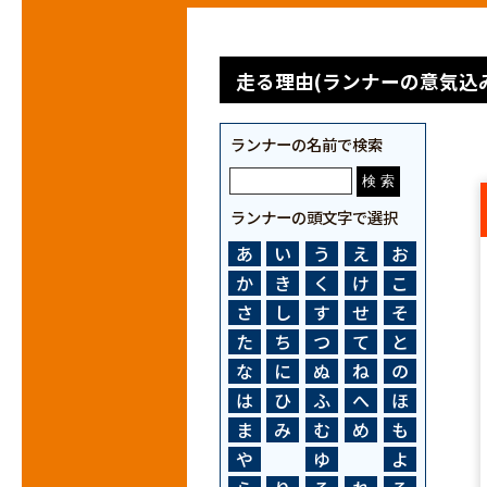
走る理由(ランナーの意気込み
ランナーの名前で検索
ランナーの頭文字で選択
あ
い
う
え
お
か
き
く
け
こ
さ
し
す
せ
そ
た
ち
つ
て
と
な
に
ぬ
ね
の
は
ひ
ふ
へ
ほ
ま
み
む
め
も
や
ゆ
よ