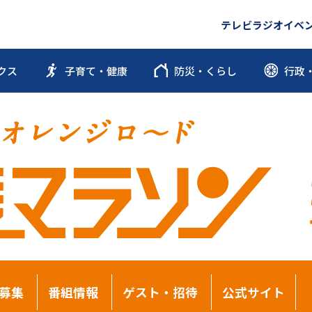
テレビ
ラジオ
イベ
クス
子育て・健康
防災・くらし
行政
募集
番組情報
ゲスト・招待
公式サイト