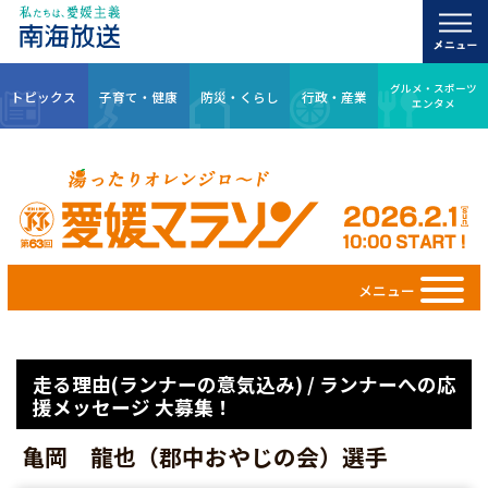
グルメ・スポーツ
トピックス
子育て・健康
防災・くらし
行政・産業
エンタメ
メニュー
走る理由(ランナーの意気込み) / ランナーへの応
援メッセージ 大募集！
亀岡 龍也（郡中おやじの会）選手