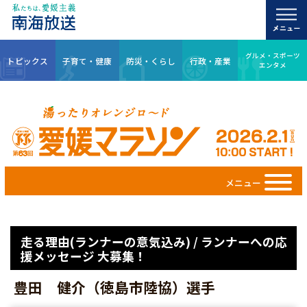
グルメ・スポーツ
トピックス
子育て・健康
防災・くらし
行政・産業
エンタメ
メニュー
走る理由(ランナーの意気込み) / ランナーへの応
援メッセージ 大募集！
豊田 健介（徳島市陸協）選手