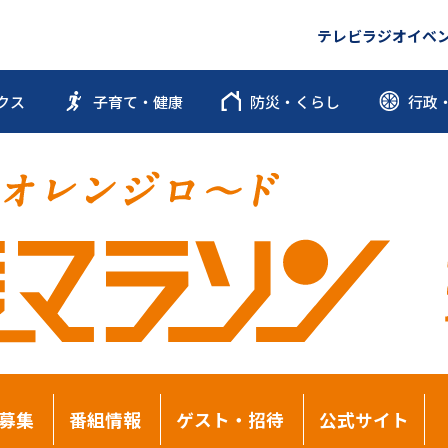
テレビ
ラジオ
イベ
クス
子育て・健康
防災・くらし
行政
募集
番組情報
ゲスト・招待
公式サイト