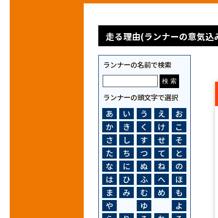
走る理由(ランナーの意気込み
ランナーの名前で検索
ランナーの頭文字で選択
あ
い
う
え
お
か
き
く
け
こ
さ
し
す
せ
そ
た
ち
つ
て
と
な
に
ぬ
ね
の
は
ひ
ふ
へ
ほ
ま
み
む
め
も
や
ゆ
よ