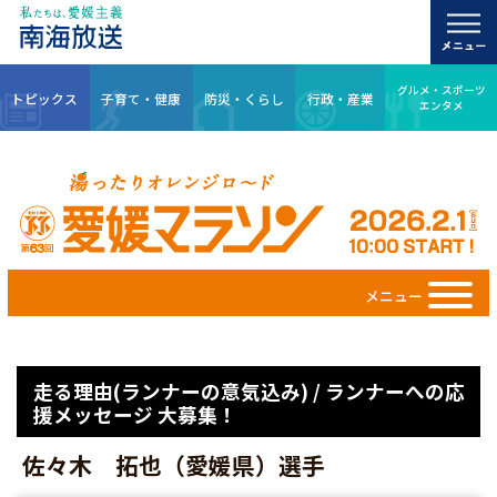
グルメ・スポーツ
トピックス
子育て・健康
防災・くらし
行政・産業
エンタメ
メニュー
走る理由(ランナーの意気込み) / ランナーへの応
援メッセージ 大募集！
佐々木 拓也（愛媛県）選手