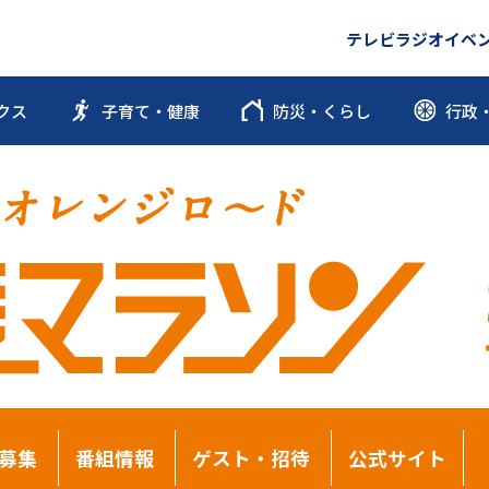
テレビ
ラジオ
イベ
クス
子育て・健康
防災・くらし
行政
募集
番組情報
ゲスト・招待
公式サイト