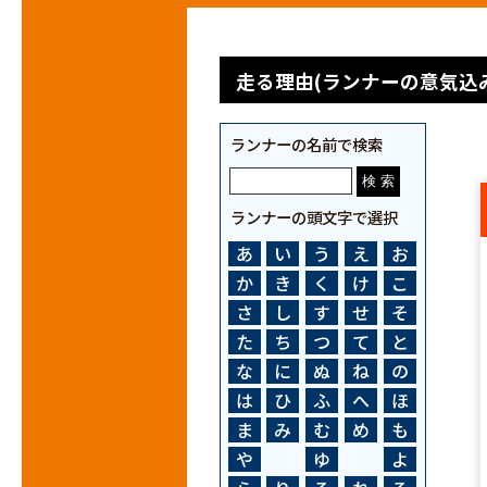
走る理由(ランナーの意気込み
ランナーの名前で検索
ランナーの頭文字で選択
あ
い
う
え
お
か
き
く
け
こ
さ
し
す
せ
そ
た
ち
つ
て
と
な
に
ぬ
ね
の
は
ひ
ふ
へ
ほ
ま
み
む
め
も
や
ゆ
よ