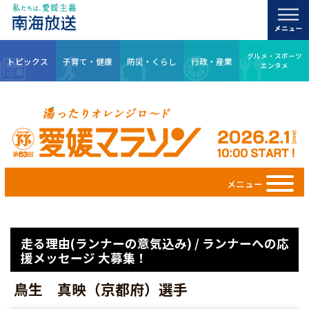
グルメ・スポーツ
トピックス
子育て・健康
防災・くらし
行政・産業
エンタメ
メニュー
走る理由(ランナーの意気込み) / ランナーへの応
援メッセージ 大募集！
鳥生 真映（京都府）選手