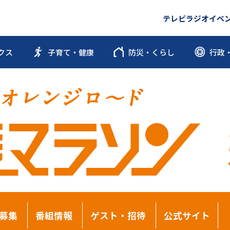
テレビ
ラジオ
イベ
クス
子育て・健康
防災・くらし
行政
募集
番組情報
ゲスト・招待
公式サイト