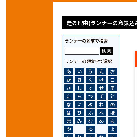
走る理由(ランナーの意気込み
ランナーの名前で検索
ランナーの頭文字で選択
あ
い
う
え
お
か
き
く
け
こ
さ
し
す
せ
そ
た
ち
つ
て
と
な
に
ぬ
ね
の
は
ひ
ふ
へ
ほ
ま
み
む
め
も
や
ゆ
よ