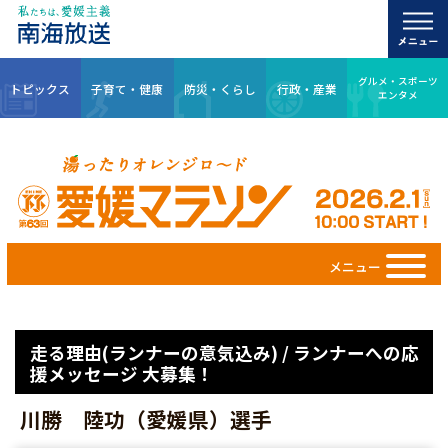
グルメ・スポーツ
トピックス
子育て・健康
防災・くらし
行政・産業
エンタメ
メニュー
走る理由(ランナーの意気込み) / ランナーへの応
援メッセージ 大募集！
川勝 陸功（愛媛県）選手