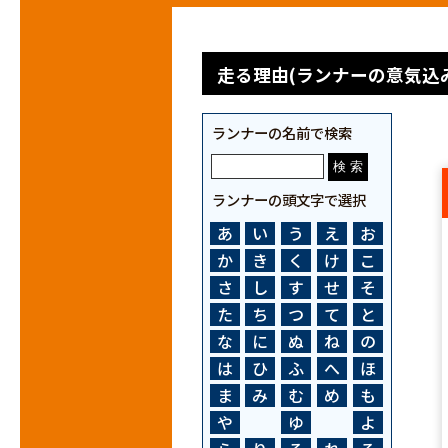
走る理由(ランナーの意気込み
ランナーの名前で検索
ランナーの頭文字で選択
あ
い
う
え
お
か
き
く
け
こ
さ
し
す
せ
そ
た
ち
つ
て
と
な
に
ぬ
ね
の
は
ひ
ふ
へ
ほ
ま
み
む
め
も
や
ゆ
よ