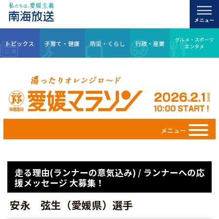
グルメ・スポーツ
トピックス
子育て・健康
防災・くらし
行政・産業
エンタメ
メニュー
走る理由(ランナーの意気込み) / ランナーへの応
援メッセージ 大募集！
安永 弦生（愛媛県）選手