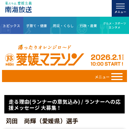
グルメ・スポーツ
トピックス
子育て・健康
防災・くらし
行政・産業
エンタメ
メニュー
走る理由(ランナーの意気込み) / ランナーへの応
援メッセージ 大募集！
苅田 尚輝（愛媛県）選手