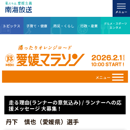
グルメ・スポーツ
トピックス
子育て・健康
防災・くらし
行政・産業
エンタメ
メニュー
走る理由(ランナーの意気込み) / ランナーへの応
援メッセージ 大募集！
丹下 慎也（愛媛県）選手