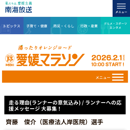
グルメ・スポーツ
トピックス
子育て・健康
防災・くらし
行政・産業
エンタメ
メニュー
走る理由(ランナーの意気込み) / ランナーへの応
援メッセージ 大募集！
齊藤 俊介（医療法人岸医院）選手