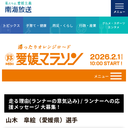
グルメ・スポーツ
トピックス
子育て・健康
防災・くらし
行政・産業
エンタメ
メニュー
走る理由(ランナーの意気込み) / ランナーへの応
援メッセージ 大募集！
山木 皐絵（愛媛県）選手