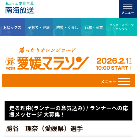
グルメ・スポーツ
トピックス
子育て・健康
防災・くらし
行政・産業
エンタメ
メニュー
走る理由(ランナーの意気込み) / ランナーへの応
援メッセージ 大募集！
勝谷 理奈（愛媛県）選手