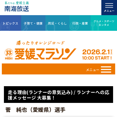
グルメ・スポーツ
トピックス
子育て・健康
防災・くらし
行政・産業
エンタメ
メニュー
走る理由(ランナーの意気込み) / ランナーへの応
援メッセージ 大募集！
菅 純也（愛媛県）選手