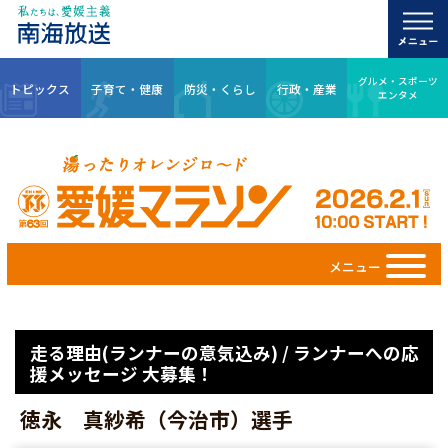
グルメ・スポーツ
トピックス
子育て・健康
防災・くらし
行政・産業
エンタメ
メニュー
走る理由(ランナーの意気込み) / ランナーへの応
援メッセージ 大募集！
徳永 真紗希（今治市）選手