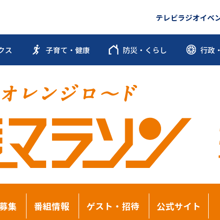
テレビ
ラジオ
イベ
クス
子育て・健康
防災・くらし
行政
募集
番組情報
ゲスト・招待
公式サイト