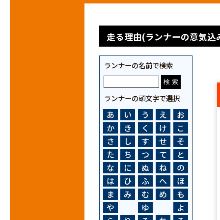
走る理由(ランナーの意気込み
ランナーの名前で検索
ランナーの頭文字で選択
あ
い
う
え
お
か
き
く
け
こ
さ
し
す
せ
そ
た
ち
つ
て
と
な
に
ぬ
ね
の
は
ひ
ふ
へ
ほ
ま
み
む
め
も
や
ゆ
よ