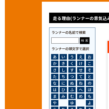
走る理由(ランナーの意気込み
ランナーの名前で検索
ランナーの頭文字で選択
あ
い
う
え
お
か
き
く
け
こ
さ
し
す
せ
そ
た
ち
つ
て
と
な
に
ぬ
ね
の
は
ひ
ふ
へ
ほ
ま
み
む
め
も
や
ゆ
よ