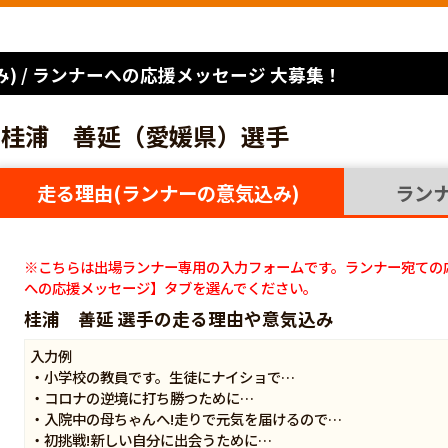
) / ランナーへの応援メッセージ 大募集！
桂浦 善延（愛媛県）選手
走る理由(ランナーの意気込み)
ラン
※こちらは出場ランナー専用の入力フォームです。ランナー宛ての
への応援メッセージ】タブを選んでください。
桂浦 善延 選手の走る理由や意気込み
入力例
・小学校の教員です。生徒にナイショで…
・コロナの逆境に打ち勝つために…
・入院中の母ちゃんへ!走りで元気を届けるので…
・初挑戦!新しい自分に出会うために…