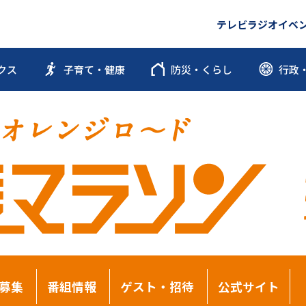
テレビ
ラジオ
イベ
クス
子育て・健康
防災・くらし
行政
募集
番組情報
ゲスト・招待
公式サイト