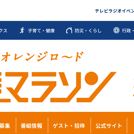
テレビ
ラジオ
イベ
クス
子育て・健康
防災・くらし
行政
募集
番組情報
ゲスト・招待
公式サイト