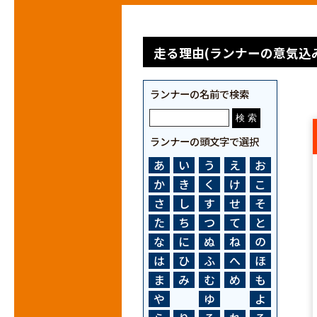
走る理由(ランナーの意気込み
ランナーの名前で検索
ランナーの頭文字で選択
あ
い
う
え
お
か
き
く
け
こ
さ
し
す
せ
そ
た
ち
つ
て
と
な
に
ぬ
ね
の
は
ひ
ふ
へ
ほ
ま
み
む
め
も
や
ゆ
よ