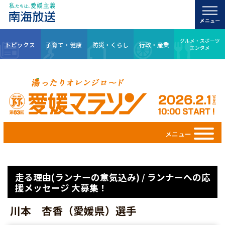
グルメ・スポーツ
トピックス
子育て・健康
防災・くらし
行政・産業
エンタメ
メニュー
走る理由(ランナーの意気込み) / ランナーへの応
援メッセージ 大募集！
川本 杏香（愛媛県）選手