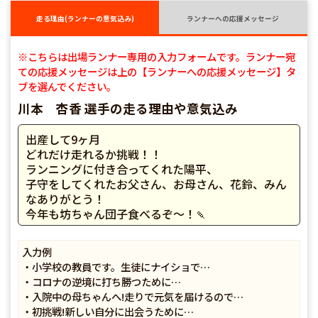
走る理由(ランナーの意気込み)
ランナーへの応援メッセージ
※こちらは出場ランナー専用の入力フォームです。ランナー宛
ての応援メッセージは上の【ランナーへの応援メッセージ】タ
ブを選んでください。
川本 杏香 選手の走る理由や意気込み
出産して9ヶ月
どれだけ走れるか挑戦！！
ランニングに付き合ってくれた陽平、
子守をしてくれたお父さん、お母さん、花鈴、みん
なありがとう！
今年も坊ちゃん団子食べるぞ〜！🍡
入力例
・小学校の教員です。生徒にナイショで…
・コロナの逆境に打ち勝つために…
・入院中の母ちゃんへ!走りで元気を届けるので…
・初挑戦!新しい自分に出会うために…