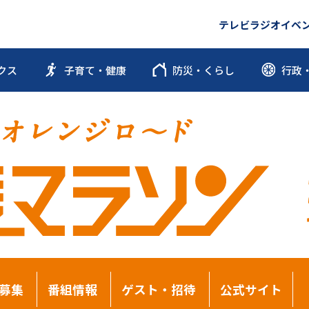
テレビ
ラジオ
イベ
クス
子育て・健康
防災・くらし
行政
募集
番組情報
ゲスト・招待
公式サイト