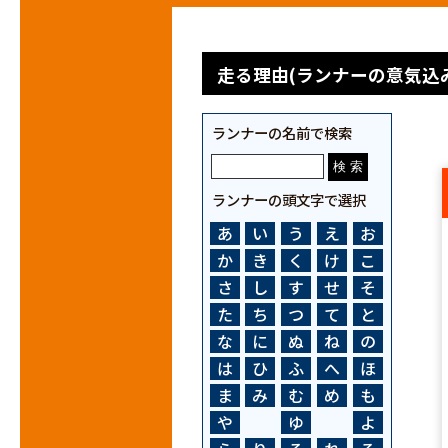
走る理由(ランナーの意気込み
ランナーの名前で検索
ランナーの頭文字で選択
あ
い
う
え
お
か
き
く
け
こ
さ
し
す
せ
そ
た
ち
つ
て
と
な
に
ぬ
ね
の
は
ひ
ふ
へ
ほ
ま
み
む
め
も
や
ゆ
よ