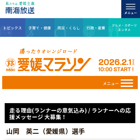
グルメ・スポーツ
トピックス
子育て・健康
防災・くらし
行政・産業
エンタメ
メニュー
走る理由(ランナーの意気込み) / ランナーへの応
援メッセージ 大募集！
山岡 英二（愛媛県）選手