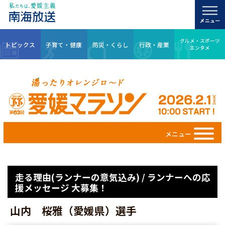
グルメ・スポーツ
トピックス
子育て・健康
防災・くらし
行政・産業
エンタメ
メニュー
走る理由(ランナーの意気込み) / ランナーへの応
援メッセージ 大募集！
山内 桜雅（愛媛県）選手