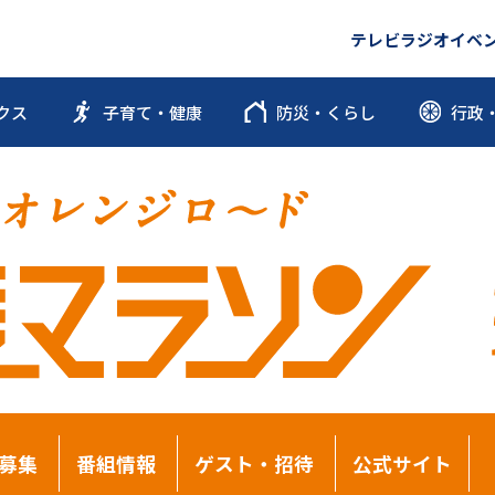
テレビ
ラジオ
イベ
クス
子育て・健康
防災・くらし
行政
募集
番組情報
ゲスト・招待
公式サイト