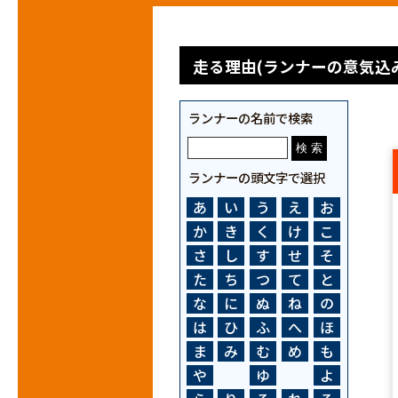
走る理由(ランナーの意気込み
ランナーの名前で検索
ランナーの頭文字で選択
あ
い
う
え
お
か
き
く
け
こ
さ
し
す
せ
そ
た
ち
つ
て
と
な
に
ぬ
ね
の
は
ひ
ふ
へ
ほ
ま
み
む
め
も
や
ゆ
よ