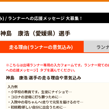
) / ランナーへの応援メッセージ 大募集！
神島 康浩（愛媛県）選手
走る理由(ランナーの意気込み)
ラン
※こちらは出場ランナー専用の入力フォームです。ランナー宛ての
への応援メッセージ】タブを選んでください。
神島 康浩 選手の走る理由や意気込み
入力例
・小学校の教員です。生徒にナイショで…
・コロナの逆境に打ち勝つために…
・入院中の母ちゃんへ!走りで元気を届けるので…
・初挑戦!新しい自分に出会うために…