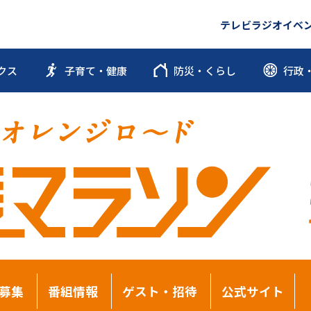
テレビ
ラジオ
イベ
クス
子育て・健康
防災・くらし
行政
募集
番組情報
ゲスト・招待
公式サイト