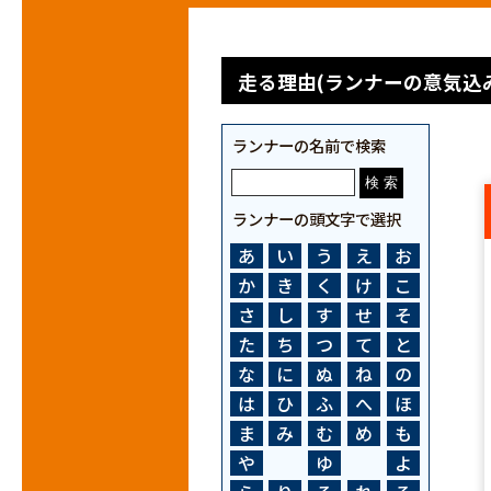
走る理由(ランナーの意気込み
ランナーの名前で検索
ランナーの頭文字で選択
あ
い
う
え
お
か
き
く
け
こ
さ
し
す
せ
そ
た
ち
つ
て
と
な
に
ぬ
ね
の
は
ひ
ふ
へ
ほ
ま
み
む
め
も
や
ゆ
よ