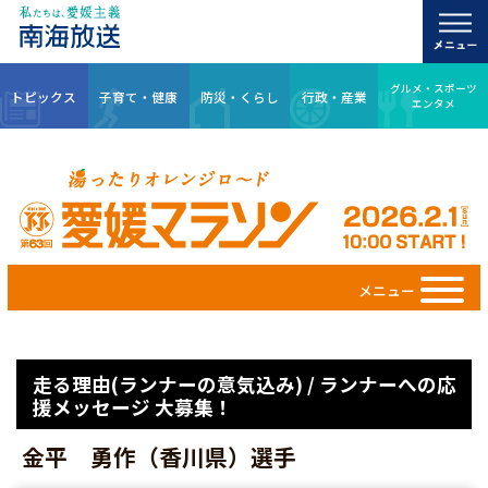
グルメ・スポーツ
トピックス
子育て・健康
防災・くらし
行政・産業
エンタメ
メニュー
走る理由(ランナーの意気込み) / ランナーへの応
援メッセージ 大募集！
金平 勇作（香川県）選手