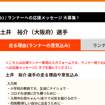
) / ランナーへの応援メッセージ 大募集！
土井 裕介（大阪府）選手
走る理由(ランナーの意気込み)
ラン
※こちらは出場ランナー専用の入力フォームです。ランナー宛ての
への応援メッセージ】タブを選んでください。
土井 裕介 選手の走る理由や意気込み
入力例
・小学校の教員です。生徒にナイショで…
・コロナの逆境に打ち勝つために…
・入院中の母ちゃんへ!走りで元気を届けるので…
・初挑戦!新しい自分に出会うために…