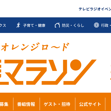
テレビ
ラジオ
イベ
クス
子育て・健康
防災・くらし
行政
募集
番組情報
ゲスト・招待
公式サイト