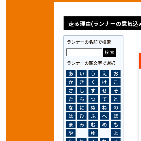
走る理由(ランナーの意気込み
ランナーの名前で検索
ランナーの頭文字で選択
あ
い
う
え
お
か
き
く
け
こ
さ
し
す
せ
そ
た
ち
つ
て
と
な
に
ぬ
ね
の
は
ひ
ふ
へ
ほ
ま
み
む
め
も
や
ゆ
よ