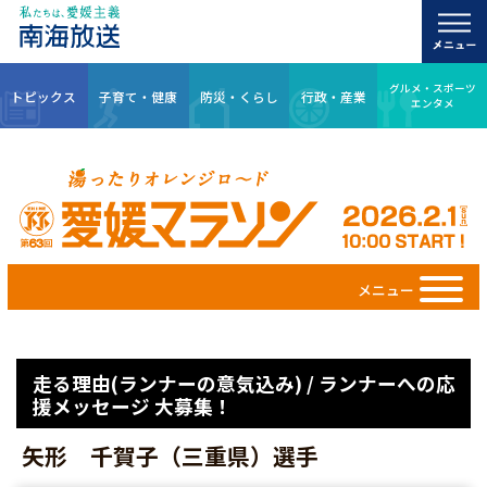
グルメ・スポーツ
トピックス
子育て・健康
防災・くらし
行政・産業
エンタメ
メニュー
走る理由(ランナーの意気込み) / ランナーへの応
援メッセージ 大募集！
矢形 千賀子（三重県）選手