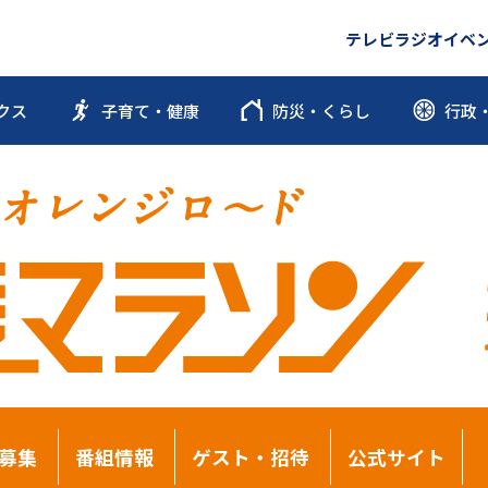
テレビ
ラジオ
イベ
クス
子育て・健康
防災・くらし
行政
募集
番組情報
ゲスト・招待
公式サイト