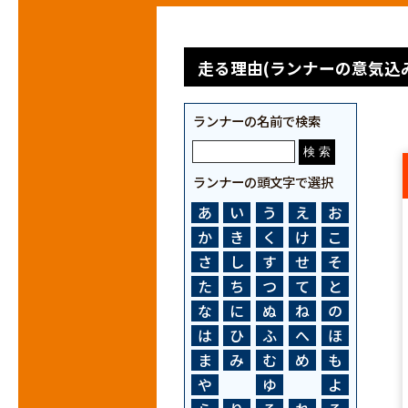
走る理由(ランナーの意気込み
ランナーの名前で検索
ランナーの頭文字で選択
あ
い
う
え
お
か
き
く
け
こ
さ
し
す
せ
そ
た
ち
つ
て
と
な
に
ぬ
ね
の
は
ひ
ふ
へ
ほ
ま
み
む
め
も
や
ゆ
よ