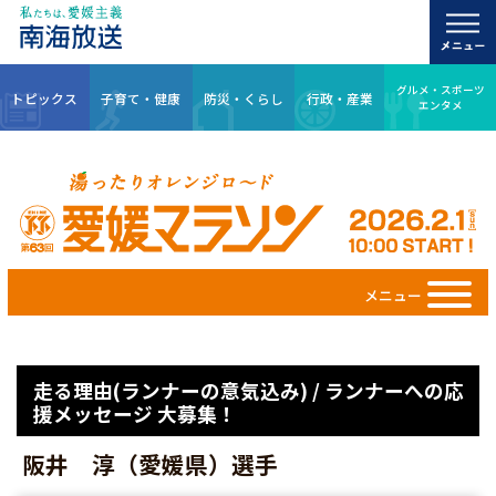
グルメ・スポーツ
トピックス
子育て・健康
防災・くらし
行政・産業
エンタメ
メニュー
走る理由(ランナーの意気込み) / ランナーへの応
援メッセージ 大募集！
阪井 淳（愛媛県）選手