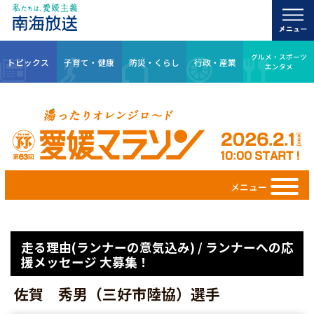
グルメ・スポーツ
トピックス
子育て・健康
防災・くらし
行政・産業
エンタメ
メニュー
走る理由(ランナーの意気込み) / ランナーへの応
援メッセージ 大募集！
佐賀 秀男（三好市陸協）選手