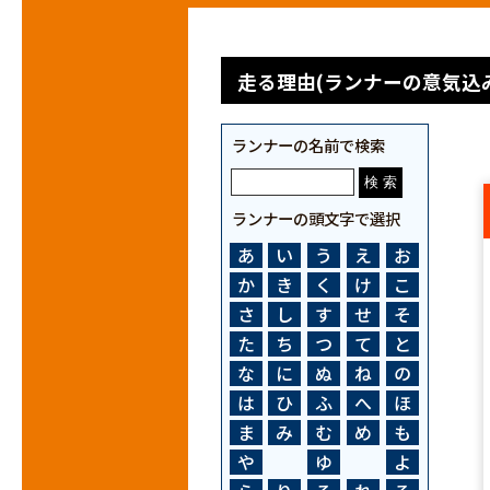
走る理由(ランナーの意気込み
ランナーの名前で検索
ランナーの頭文字で選択
あ
い
う
え
お
か
き
く
け
こ
さ
し
す
せ
そ
た
ち
つ
て
と
な
に
ぬ
ね
の
は
ひ
ふ
へ
ほ
ま
み
む
め
も
や
ゆ
よ