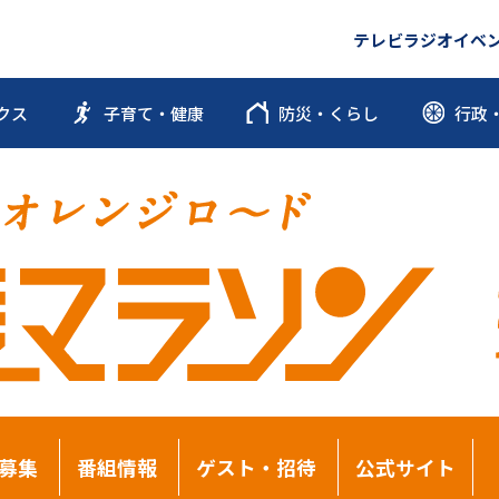
テレビ
ラジオ
イベ
クス
子育て・健康
防災・くらし
行政
募集
番組情報
ゲスト・招待
公式サイト