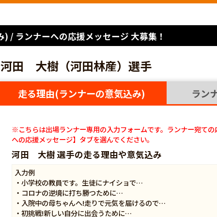
) / ランナーへの応援メッセージ 大募集！
河田 大樹（河田林産）選手
走る理由(ランナーの意気込み)
ラン
※こちらは出場ランナー専用の入力フォームです。ランナー宛ての
への応援メッセージ】タブを選んでください。
河田 大樹 選手の走る理由や意気込み
入力例
・小学校の教員です。生徒にナイショで…
・コロナの逆境に打ち勝つために…
・入院中の母ちゃんへ!走りで元気を届けるので…
・初挑戦!新しい自分に出会うために…