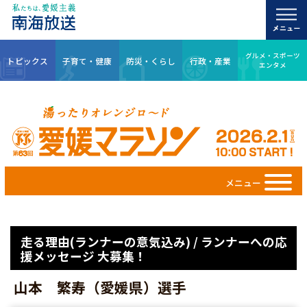
グルメ・スポーツ
トピックス
子育て・健康
防災・くらし
行政・産業
エンタメ
メニュー
走る理由(ランナーの意気込み) / ランナーへの応
援メッセージ 大募集！
山本 繁寿（愛媛県）選手