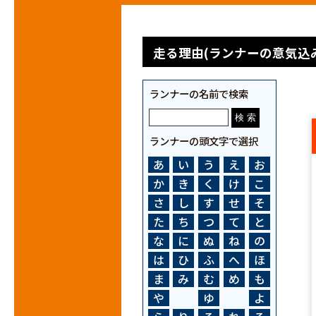
走る理由(ランナーの意気込み
ランナーの名前で検索
ランナーの頭文字で選択
あ
い
う
え
お
か
き
く
け
こ
さ
し
す
せ
そ
た
ち
つ
て
と
な
に
ぬ
ね
の
は
ひ
ふ
へ
ほ
ま
み
む
め
も
や
ゆ
よ