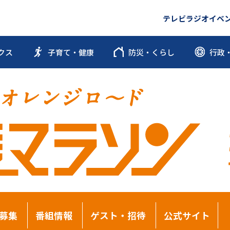
テレビ
ラジオ
イベ
クス
子育て・健康
防災・くらし
行政
募集
番組情報
ゲスト・招待
公式サイト