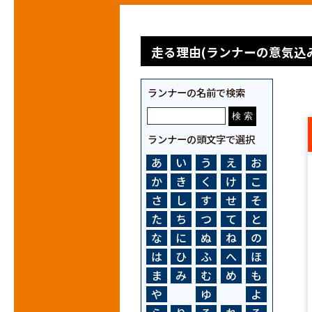
走る理由(ランナーの意気込み
ランナーの名前で検索
ランナーの頭文字で選択
あ
い
う
え
お
か
き
く
け
こ
さ
し
す
せ
そ
た
ち
つ
て
と
な
に
ぬ
ね
の
は
ひ
ふ
へ
ほ
ま
み
む
め
も
や
ゆ
よ