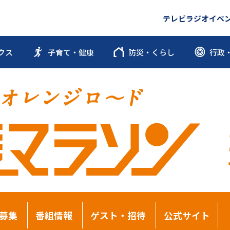
テレビ
ラジオ
イベ
クス
子育て・健康
防災・くらし
行政
募集
番組情報
ゲスト・招待
公式サイト