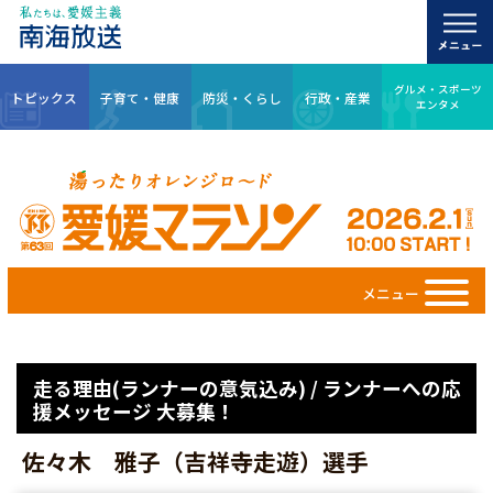
グルメ・スポーツ
トピックス
子育て・健康
防災・くらし
行政・産業
エンタメ
メニュー
走る理由(ランナーの意気込み) / ランナーへの応
援メッセージ 大募集！
佐々木 雅子（吉祥寺走遊）選手