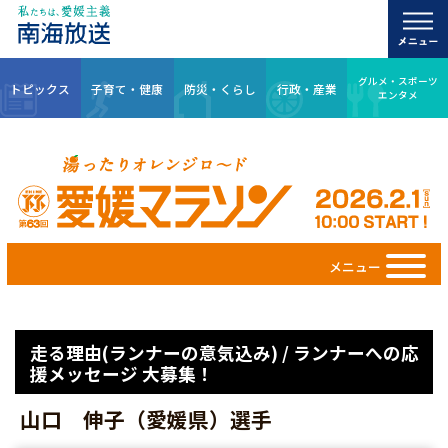
グルメ・スポーツ
トピックス
子育て・健康
防災・くらし
行政・産業
エンタメ
メニュー
走る理由(ランナーの意気込み) / ランナーへの応
援メッセージ 大募集！
山口 伸子（愛媛県）選手