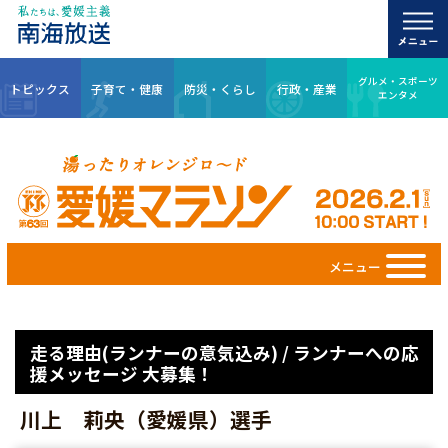
グルメ・スポーツ
トピックス
子育て・健康
防災・くらし
行政・産業
エンタメ
メニュー
走る理由(ランナーの意気込み) / ランナーへの応
援メッセージ 大募集！
川上 莉央（愛媛県）選手