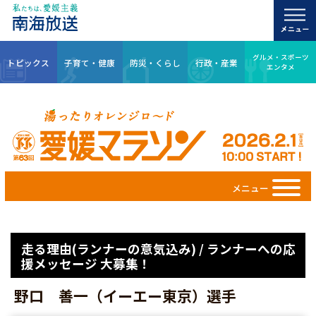
グルメ・スポーツ
トピックス
子育て・健康
防災・くらし
行政・産業
エンタメ
メニュー
走る理由(ランナーの意気込み) / ランナーへの応
援メッセージ 大募集！
野口 善一（イーエー東京）選手