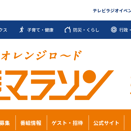
テレビ
ラジオ
イベ
クス
子育て・健康
防災・くらし
行政
募集
番組情報
ゲスト・招待
公式サイト