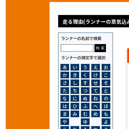
走る理由(ランナーの意気込み
ランナーの名前で検索
ランナーの頭文字で選択
あ
い
う
え
お
か
き
く
け
こ
さ
し
す
せ
そ
た
ち
つ
て
と
な
に
ぬ
ね
の
は
ひ
ふ
へ
ほ
ま
み
む
め
も
や
ゆ
よ