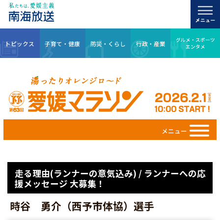
グルメ・スポーツ
トピックス
子育て・健康
防災・くらし
行政・産業
エンタメ
メニュー
走る理由(ランナーの意気込み) / ランナーへの応
援メッセージ 大募集！
時谷 勇介（西予市体協）選手