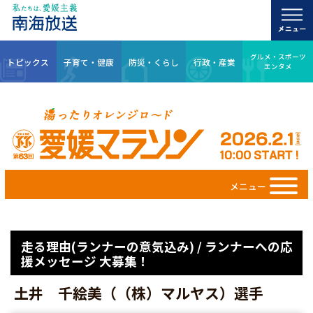
グルメ・スポーツ
トピックス
子育て・健康
防災・くらし
行政・産業
エンタメ
メニュー
走る理由(ランナーの意気込み) / ランナーへの応
援メッセージ 大募集！
土井 千絵美（（株）マルヤス）選手