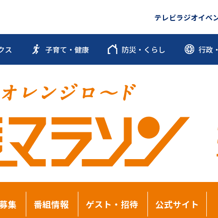
テレビ
ラジオ
イベ
クス
子育て・健康
防災・くらし
行政
募集
番組情報
ゲスト・招待
公式サイト