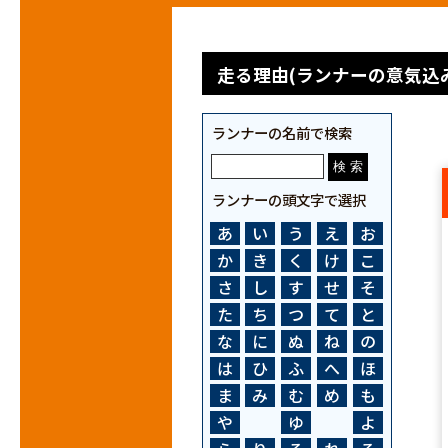
走る理由(ランナーの意気込み
ランナーの名前で検索
ランナーの頭文字で選択
あ
い
う
え
お
か
き
く
け
こ
さ
し
す
せ
そ
た
ち
つ
て
と
な
に
ぬ
ね
の
は
ひ
ふ
へ
ほ
ま
み
む
め
も
や
ゆ
よ