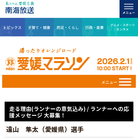
グルメ・スポーツ
トピックス
子育て・健康
防災・くらし
行政・産業
エンタメ
メニュー
走る理由(ランナーの意気込み) / ランナーへの応
援メッセージ 大募集！
遠山 隼太（愛媛県）選手