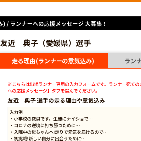
) / ランナーへの応援メッセージ 大募集！
友近 典子（愛媛県）選手
走る理由(ランナーの意気込み)
ラン
※こちらは出場ランナー専用の入力フォームです。ランナー宛ての
への応援メッセージ】タブを選んでください。
友近 典子 選手の走る理由や意気込み
入力例
・小学校の教員です。生徒にナイショで…
・コロナの逆境に打ち勝つために…
・入院中の母ちゃんへ!走りで元気を届けるので…
・初挑戦!新しい自分に出会うために…