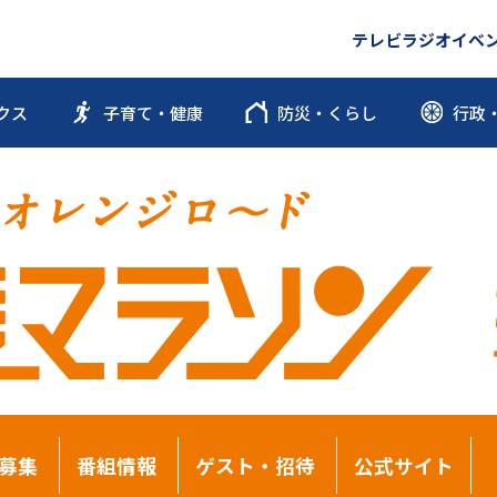
テレビ
ラジオ
イベ
クス
子育て・健康
防災・くらし
行政
募集
番組情報
ゲスト・招待
公式サイト