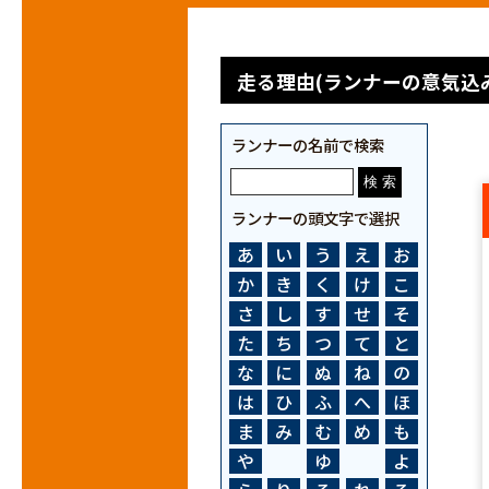
走る理由(ランナーの意気込み
ランナーの名前で検索
ランナーの頭文字で選択
あ
い
う
え
お
か
き
く
け
こ
さ
し
す
せ
そ
た
ち
つ
て
と
な
に
ぬ
ね
の
は
ひ
ふ
へ
ほ
ま
み
む
め
も
や
ゆ
よ