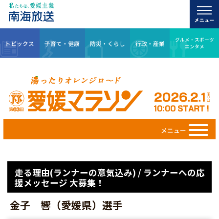
グルメ・スポーツ
トピックス
子育て・健康
防災・くらし
行政・産業
エンタメ
メニュー
走る理由(ランナーの意気込み) / ランナーへの応
援メッセージ 大募集！
金子 響（愛媛県）選手